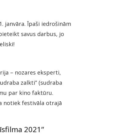
. janvāra. Īpaši iedrošinām
pieteikt savus darbus, jo
liski!
ija – nozares eksperti,
“Sudraba zalkti” (sudraba
smu par kino faktūru.
notiek festivāla otrajā
īsfilma 2021”