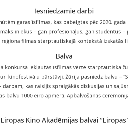
Iesniedzamie darbi
inūtēm garas īsfilmas, kas pabeigtas pēc 2020. gada 1
n māksliniekus – gan profesionāļus, gan studentus – 
reģiona filmas starptautiskajā kontekstā izskatās lie
Balva
 konkursā iekļautās īsfilmas vērtē starptautiska žūr
 un kinofestivālu pārstāvji. Žūrija pasniedz balvu – 
– darbam, kas raisījis spraigākās diskusijas un sajū
s balvu 1000 eiro apmērā. Apbalvošanas ceremonija 
Eiropas Kino Akadēmijas balvai “Eiropas 