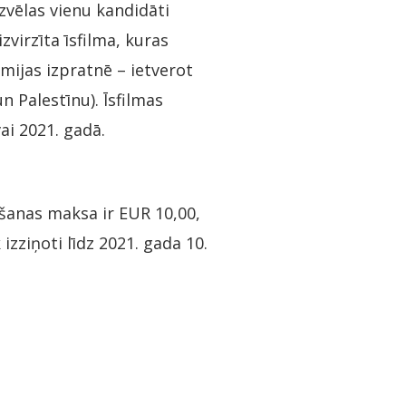
zvēlas vienu kandidāti
zvirzīta īsfilma, kuras
ēmijas izpratnē – ietverot
n Palestīnu). Īsfilmas
ai 2021. gadā.
kšanas maksa ir EUR 10,00,
 izziņoti līdz 2021. gada 10.