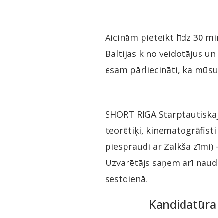
Aicinām pieteikt līdz 30 m
Baltijas kino veidotājus u
esam pārliecināti, ka mūsu 
SHORT RIGA Starptautiskajā
teorētiķi, kinematogrāfisti
piespraudi ar Zalkša zīmi) 
Uzvarētājs saņem arī nauda
sestdienā.
Kandidatūra 