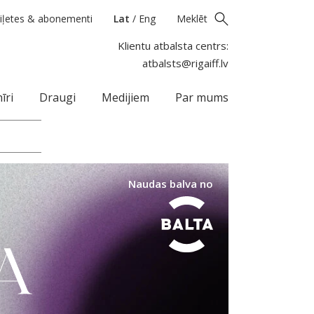
iļetes & abonementi
Lat
/
Eng
Meklēt
Klientu atbalsta centrs:
atbalsts@rigaiff.lv
īri
Draugi
Medijiem
Par mums
Naudas balva no