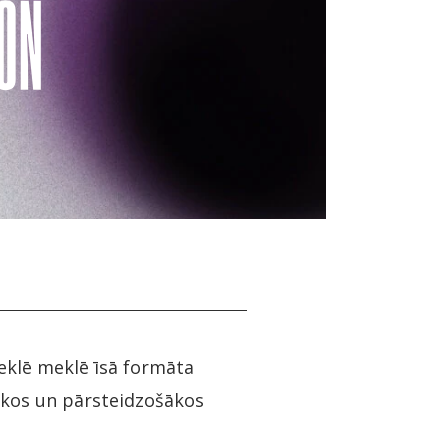
eklē meklē īsā formāta
gākos un pārsteidzošākos