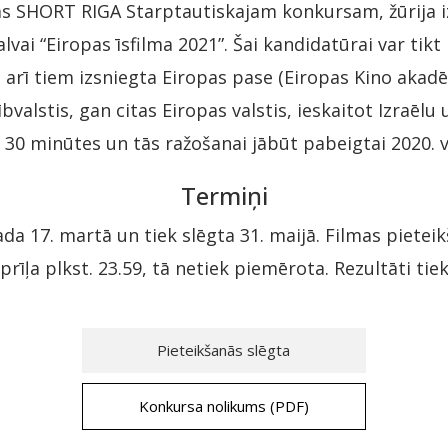
as SHORT RIGA Starptautiskajam konkursam, žūrija i
ai “Eiropas īsfilma 2021”. Šai kandidatūrai var tikt i
i arī tiem izsniegta Eiropas pase (Eiropas Kino akad
valstis, gan citas Eiropas valstis, ieskaitot Izraēlu u
30 minūtes un tās ražošanai jābūt pabeigtai 2020. v
Termiņi
da 17. martā un tiek slēgta 31. maijā. Filmas pietei
prīļa plkst. 23.59, tā netiek piemērota. Rezultāti tiek
Pieteikšanās slēgta
Konkursa nolikums (PDF)