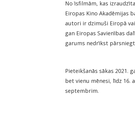
No īsfilmām, kas izraudzīt
Eiropas Kino Akadēmijas balv
autori ir dzimuši Eiropā va
gan Eiropas Savienības dalīb
garums nedrīkst pārsniegt 
Pieteikšanās sākas 2021. ga
bet vienu mēnesi, līdz 16. a
septembrim.