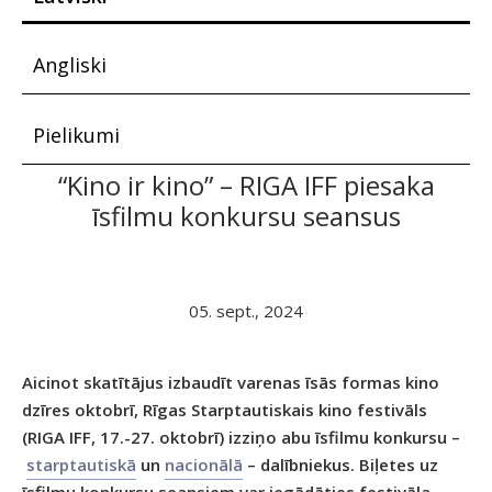
Angliski
Pielikumi
“Kino ir kino” – RIGA IFF piesaka
īsfilmu konkursu seansus
05. sept., 2024
Aicinot skatītājus izbaudīt varenas īsās formas kino
dzīres oktobrī, Rīgas Starptautiskais kino festivāls
(RIGA IFF, 17.-27. oktobrī) izziņo abu īsfilmu konkursu –
starptautiskā
un
nacionālā
– dalībniekus. Biļetes uz
īsfilmu konkursu seansiem var iegādāties festivāla