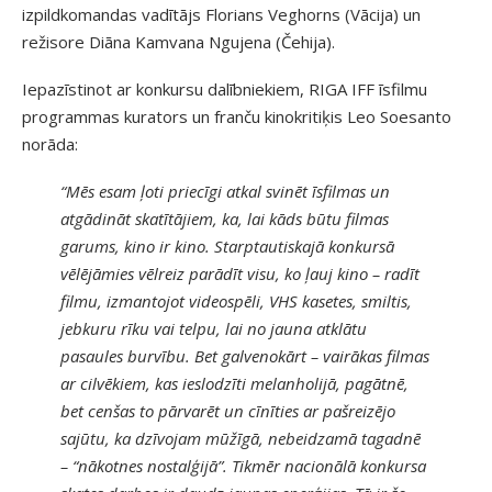
izpildkomandas vadītājs Florians Veghorns (Vācija) un
režisore Diāna Kamvana Ngujena (Čehija).
Iepazīstinot ar konkursu dalībniekiem, RIGA IFF īsfilmu
programmas kurators un franču kinokritiķis Leo Soesanto
norāda:
“Mēs esam ļoti priecīgi atkal svinēt īsfilmas un
atgādināt skatītājiem, ka, lai kāds būtu filmas
garums, kino ir kino. Starptautiskajā konkursā
vēlējāmies vēlreiz parādīt visu, ko ļauj kino – radīt
filmu, izmantojot videospēli, VHS kasetes, smiltis,
jebkuru rīku vai telpu, lai no jauna atklātu
pasaules burvību. Bet galvenokārt – vairākas filmas
ar cilvēkiem, kas ieslodzīti melanholijā, pagātnē,
bet cenšas to pārvarēt un cīnīties ar pašreizējo
sajūtu, ka dzīvojam mūžīgā, nebeidzamā tagadnē
– “nākotnes nostalģijā”. Tikmēr nacionālā konkursa