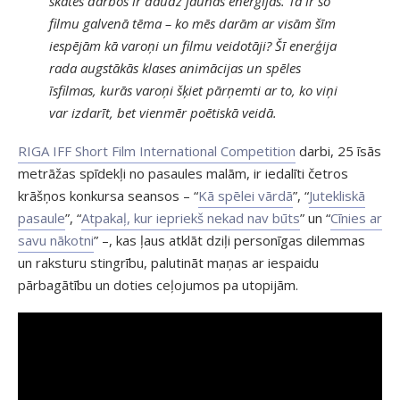
skates darbos ir daudz jaunas enerģijas. Tā ir šo
filmu galvenā tēma – ko mēs darām ar visām šīm
iespējām kā varoņi un filmu veidotāji? Šī enerģija
rada augstākās klases animācijas un spēles
īsfilmas, kurās varoņi šķiet pārņemti ar to, ko viņi
var izdarīt, bet vienmēr poētiskā veidā.
RIGA IFF Short Film International Competition
darbi, 25 īsās
metrāžas spīdekļi no pasaules malām, ir iedalīti četros
krāšņos konkursa seansos – “
Kā spēlei vārdā
”, “
Jutekliskā
pasaule
”, “
Atpakaļ, kur iepriekš nekad nav būts
” un “
Cīnies ar
savu nākotni
” –, kas ļaus atklāt dziļi personīgas dilemmas
un raksturu stingrību, palutināt maņas ar iespaidu
pārbagātību un doties ceļojumos pa utopijām.