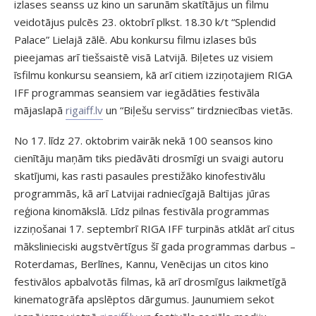
izlases seanss uz kino un sarunām skatītājus un filmu
veidotājus pulcēs 23. oktobrī plkst. 18.30 k/t “Splendid
Palace” Lielajā zālē. Abu konkursu filmu izlases būs
pieejamas arī tiešsaistē visā Latvijā. Biļetes uz visiem
īsfilmu konkursu seansiem, kā arī citiem izziņotajiem RIGA
IFF programmas seansiem var iegādāties festivāla
mājaslapā
rigaiff.lv
un “Biļešu serviss” tirdzniecības vietās.
No 17. līdz 27. oktobrim vairāk nekā 100 seansos kino
cienītāju maņām tiks piedāvāti drosmīgi un svaigi autoru
skatījumi, kas rasti pasaules prestižāko kinofestivālu
programmās, kā arī Latvijai radniecīgajā Baltijas jūras
reģiona kinomākslā. Līdz pilnas festivāla programmas
izziņošanai 17. septembrī RIGA IFF turpinās atklāt arī citus
mākslinieciski augstvērtīgus šī gada programmas darbus –
Roterdamas, Berlīnes, Kannu, Venēcijas un citos kino
festivālos apbalvotās filmas, kā arī drosmīgus laikmetīgā
kinematogrāfa apslēptos dārgumus. Jaunumiem sekot