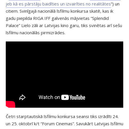
jeb kā es pārstāju baidīties un izvairīties no realitātes
”) un
citiem. Svinīgajā nacionālā īsfilmu konkursa skatē, kas ik
gadu piepilda RIGA IFF galvenās mājvietas “Splendid
Palace” Lielo zāli ar Latvijas kino garu, tiks svinētas arī sešu
īsfilmu nacionālās pirmizrādes.
Četri starptautiskā īsfilmu konkursa seansi tiks izrādīti 24.
un 25. oktobrī k/t “Forum Cinemas”. Savukārt Latvijas īsfilmu