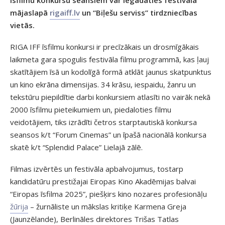
mājaslapā
rigaiff.lv
un “Biļešu serviss” tirdzniecības
vietās.
RIGA IFF īsfilmu konkursi ir precīzākais un drosmīgākais
laikmeta gara spogulis festivāla filmu programmā, kas ļauj
skatītājiem īsā un kodolīgā formā atklāt jaunus skatpunktus
un kino ekrāna dimensijas. 34 krāsu, iespaidu, žanru un
tekstūru piepildītie darbi konkursiem atlasīti no vairāk nekā
2000 īsfilmu pieteikumiem un, piedaloties filmu
veidotājiem, tiks izrādīti četros starptautiskā konkursa
seansos k/t “Forum Cinemas” un īpašā nacionālā konkursa
skatē k/t “Splendid Palace” Lielajā zālē.
Filmas izvērtēs un festivāla apbalvojumus, tostarp
kandidatūru prestižajai Eiropas Kino Akadēmijas balvai
“Eiropas īsfilma 2025”, piešķirs kino nozares profesionāļu
žūrija
– žurnāliste un mākslas kritiķe Karmena Greja
(Jaunzēlande), Berlināles direktores Trišas Tatlas