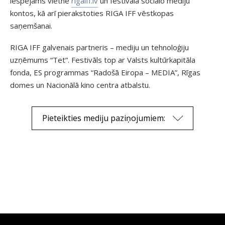
iespējams vietnē
rigaiff.lv
un festivāla sociālo mediju
kontos, kā arī pierakstoties RIGA IFF vēstkopas
saņemšanai.
RIGA IFF galvenais partneris – mediju un tehnoloģiju
uzņēmums “Tet”. Festivāls top ar Valsts kultūrkapitāla
fonda, ES programmas “Radošā Eiropa – MEDIA”, Rīgas
domes un Nacionālā kino centra atbalstu.
Pieteikties mediju paziņojumiem: