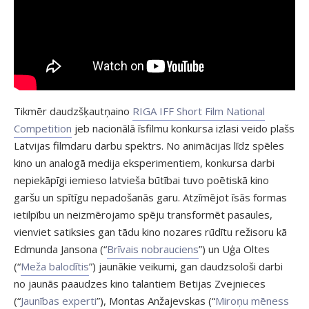
Tikmēr daudzšķautņaino
RIGA IFF Short Film National
Competition
jeb nacionālā īsfilmu konkursa izlasi veido plašs
Latvijas filmdaru darbu spektrs. No animācijas līdz spēles
kino un analogā medija eksperimentiem, konkursa darbi
nepiekāpīgi iemieso latvieša būtībai tuvo poētiskā kino
garšu un spītīgu nepadošanās garu. Atzīmējot īsās formas
ietilpību un neizmērojamo spēju transformēt pasaules,
vienviet satiksies gan tādu kino nozares rūdītu režisoru kā
Edmunda Jansona (“
Brīvais nobrauciens
”) un Uģa Oltes
(“
Meža balodītis
”) jaunākie veikumi, gan daudzsološi darbi
no jaunās paaudzes kino talantiem Betijas Zvejnieces
(“
Jaunības experti
”), Montas Anžajevskas (“
Miroņu mēness