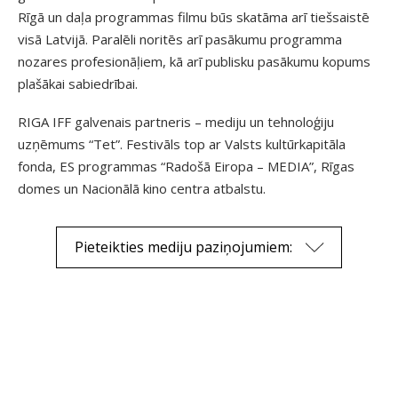
Rīgā un daļa programmas filmu būs skatāma arī tiešsaistē
visā Latvijā. Paralēli noritēs arī pasākumu programma
nozares profesionāļiem, kā arī publisku pasākumu kopums
plašākai sabiedrībai.
RIGA IFF galvenais partneris – mediju un tehnoloģiju
uzņēmums “Tet”. Festivāls top ar Valsts kultūrkapitāla
fonda, ES programmas “Radošā Eiropa – MEDIA”, Rīgas
domes un Nacionālā kino centra atbalstu.
Pieteikties mediju paziņojumiem: