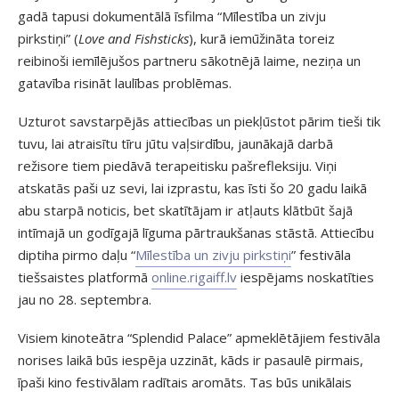
gadā tapusi dokumentālā īsfilma “Mīlestība un zivju
pirkstiņi” (
Love and Fishsticks
), kurā iemūžināta toreiz
reibinoši iemīlējušos partneru sākotnējā laime, neziņa un
gatavība risināt laulības problēmas.
Uzturot savstarpējās attiecības un piekļūstot pārim tieši tik
tuvu, lai atraisītu tīru jūtu vaļsirdību, jaunākajā darbā
režisore tiem piedāvā terapeitisku pašrefleksiju. Viņi
atskatās paši uz sevi, lai izprastu, kas īsti šo 20 gadu laikā
abu starpā noticis, bet skatītājam ir atļauts klātbūt šajā
intīmajā un godīgajā līguma pārtraukšanas stāstā. Attiecību
diptiha pirmo daļu “
Mīlestība un zivju pirkstiņi
” festivāla
tiešsaistes platformā
online.rigaiff.lv
iespējams noskatīties
jau no 28. septembra.
Visiem kinoteātra “Splendid Palace” apmeklētājiem festivāla
norises laikā būs iespēja uzzināt, kāds ir pasaulē pirmais,
īpaši kino festivālam radītais aromāts. Tas būs unikālais