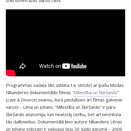
stilu īsmetrāžas darbu rāmī.
Programmas sadaļa tiks atklāta 14. oktobrī ar īpašu Modas
Nīkanderes dokumentālās filmas “
Mīlestība un šķiršanās
”
(
Love & Divorce
) seansu, kurā piedalīsies arī filmas galvenie
varoņi – Lēna un Johans. “Mīlestība un šķiršanās” ir pāra
šķiršanās anatomija, kas neatstāj cerību, bet arī neiznīcina
tās dalībniekus. Dokumentālā kino autore Nīkandere Lēnas
un Johana stāstam ir sekojusi teju 20 gadu garumā – 2006.