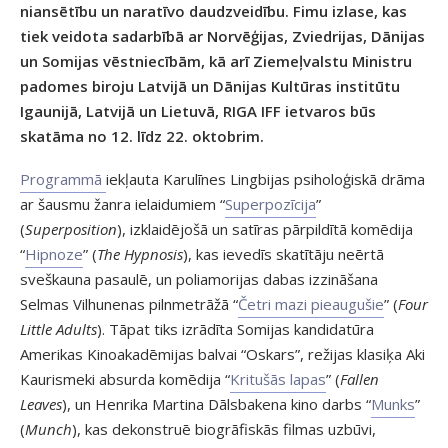
niansētību un naratīvo daudzveidību. Fimu izlase, kas
tiek veidota sadarbībā ar Norvēģijas, Zviedrijas, Dānijas
un Somijas vēstniecībām, kā arī Ziemeļvalstu Ministru
padomes biroju Latvijā un Dānijas Kultūras institūtu
Igaunijā, Latvijā un Lietuvā, RIGA IFF ietvaros būs
skatāma no 12. līdz 22. oktobrim.
Programmā
iekļauta Karulīnes Lingbijas psiholoģiskā drāma
ar šausmu žanra ielaidumiem “
Superpozīcija
”
(
Superposition
), izklaidējošā un satīras pārpildītā komēdija
“
Hipnoze
” (
The Hypnosis
), kas ievedīs skatītāju neērtā
sveškauna pasaulē, un poliamorijas dabas izzināšana
Selmas Vilhunenas pilnmetrāžā “
Četri mazi pieaugušie
” (
Four
Little Adults
). Tāpat tiks izrādīta Somijas kandidatūra
Amerikas Kinoakadēmijas balvai “Oskars”, režijas klasiķa Aki
Kaurismeki absurda komēdija “
Kritušās lapas
” (
Fallen
Leaves
), un Henrika Martina Dālsbakena kino darbs “
Munks
”
(
Munch
), kas dekonstruē biogrāfiskās filmas uzbūvi,