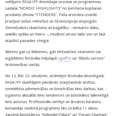
veltījums RIGA IFF desmitajai sezonai un programmas
sadaļai “NORDIC HIGHLIGHTS” no ķermeņa kopšanas
produktu zīmola “STENDERS”. Paša aromāta izveide
prasījusi sešus mēnešus un tā koncepcija atspoguļo
Ziemeļvalstu skaistumu un bagātību – neskarto dabu,
unikālo spēku un mieru –, mudinot atrast laiku sev un ļaut
aizplūst pasaules steigai.
Biļetes gan uz klātienes, gan tiešsaistes seansiem var
iegādāties festivāla mājslapā
rigaiff.lv
un “Biļešu serviss”
tirdzniecības vietās.
No 12. līdz 22. oktobrim, atzīmējot festivāla desmitgadi,
RIGA IFF skatītājiem piedāvās starptautiski atzītus,
izmeklētus pilnmetrāžas un īsmetrāžas kino darbus, kas
izgaismo aktuālās kino tendences un būtiskākos laikmetīgā
kino autorus. Profesionālu vietējo un ārvalstu kuratoru
komandas veidotā programma tiks izrādīta 11 dienu
garumā kinoteātros “Splendid Palace” un “Forum Cinemas”