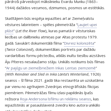
pārdroši pārveidojot mākslinieku Evardu Munku (1863–
1944) dažādos vecumos, dzimumos, posmos un estētikās.
Skatītājiem būs iespēja iepazīties arī ar Ziemeļvalstu
vēstures labirintiem – spēles pilnmetrāža “
Ļaujiet upei
plūst
” (
Let the River Flow
), kuras pamatā ir vēsturiskas
liecības un dalībnieku atmiņas par Altas protestu 1979.
gadā. Savukārt dokumentālā filma “
Divreiz kolonizēta
”
(
Twice Colonized
), dokumentālais portrets par dažādu
vardarbības formu pēctecību, atklās inuītu tiesību aizstāves
Āju Pīteres nesalaužamo stāju. Unikāls notikums būs filmas
“
Ar pajūgu un ziemeļbriežiem Inkas Lentas ziemzemē
”
(
With Reindeer and Sled in Inka Länta’s Winterland
, 1926)
seanss – šī filma 2021. gadā tika restaurēta un uzskatāma
par vienu no agrīnajiem Zviedrijas etnogrāfiskās fikcijas
piemēriem. Pilnmetrāžas filmu izlasi papildinās īpašs
režisora
Roja Andersona īsfilmu un reklāmu seanss
, kas
iepazīstinās ar pasaulslavenā zviedru kino autora unikālo