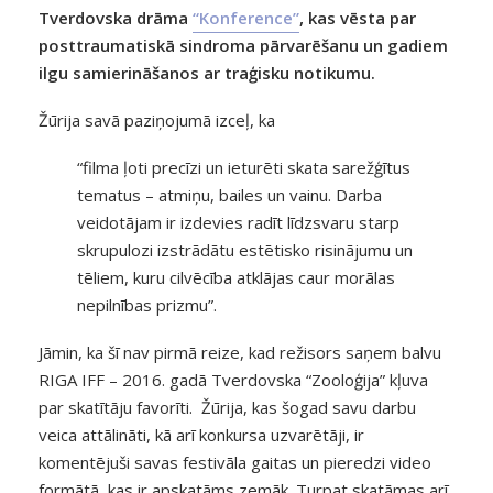
Tverdovska drāma
“Konference”
, kas vēsta par
posttraumatiskā sindroma pārvarēšanu un gadiem
ilgu samierināšanos ar traģisku notikumu.
Žūrija savā paziņojumā izceļ, ka
“filma ļoti precīzi un ieturēti skata sarežģītus
tematus – atmiņu, bailes un vainu. Darba
veidotājam ir izdevies radīt līdzsvaru starp
skrupulozi izstrādātu estētisko risinājumu un
tēliem, kuru cilvēcība atklājas caur morālas
nepilnības prizmu”.
Jāmin, ka šī nav pirmā reize, kad režisors saņem balvu
RIGA IFF – 2016. gadā Tverdovska “Zooloģija” kļuva
par skatītāju favorīti. Žūrija, kas šogad savu darbu
veica attālināti, kā arī konkursa uzvarētāji, ir
komentējuši savas festivāla gaitas un pieredzi video
formātā, kas ir apskatāms zemāk. Turpat skatāmas arī