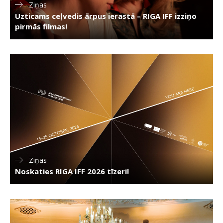
Ziņas
Uzticams ceļvedis ārpus ierastā – RIGA IFF izziņo
pirmās filmas!
Ziņas
Noskaties RIGA IFF 2026 tīzeri!