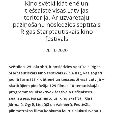
Kino svētki klātienē un
tiešsaistē visas Latvijas
teritorijā. Ar uzvarētāju
paziņošanu noslēdzies septītais
Rīgas Starptautiskais kino
festivāls
26.10.2020
Svētdien, 25. oktobrī, ir noslēdzies septītais Rīgas
Starptautiskais kino festivāls (RIGA IFF), kas šogad
jaunā formātā – klātienē un tiešsaistē visā Latvijā –
skatītājiem piedāvāja 129 filmas 10 tematiskajās
programmās. Visaktīvāk festivāla tiešsaistes
seansu iespēju izmantojuši kino skatītāji Rīgā,
Jūrmalā, Ogrē, Liepājā un Valmierā. Festivāla
pilnmetrāžas filmu konkursā laurus plūkusi Ivana. I.