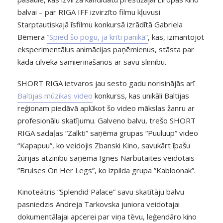
balvai – par RIGA IFF izvirzīto filmu kļuvusi
Starptautiskajā īsfilmu konkursā izrādītā Gabriela
Bēmera
“Spied šo pogu, ja krīti panikā”
, kas, izmantojot
eksperimentālus animācijas paņēmienus, stāsta par
kāda cilvēka samierināšanos ar savu slimību.
SHORT RIGA ietvaros jau sesto gadu norisinājās arī
Baltijas mūzikas video
konkurss, kas unikāli Baltijas
reģionam piedāvā aplūkot šo video mākslas žanru ar
profesionālu skatījumu. Galveno balvu, trešo SHORT
RIGA sadaļas “Zalkti” saņēma grupas “Puuluup” video
“Kapapuu”, ko veidojis Zbanski Kino, savukārt īpašu
žūrijas atzinību saņēma Ignes Narbutaites veidotais
”Bruises On Her Legs”, ko izpilda grupa ”Kabloonak”.
Kinoteātris “Splendid Palace” savu skatītāju balvu
pasniedzis Andreja Tarkovska juniora veidotajai
dokumentālajai apcerei par viņa tēvu, leģendāro kino