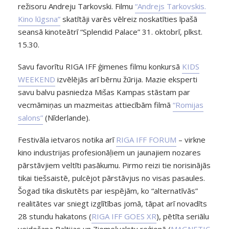
režisoru Andreju Tarkovski. Filmu
“Andrejs Tarkovskis.
Kino lūgsna”
skatītāji varēs vēlreiz noskatīties īpašā
seansā kinoteātrī “Splendid Palace” 31. oktobrī, plkst.
15.30.
Savu favorītu RIGA IFF ģimenes filmu konkursā
KIDS
WEEKEND
izvēlējās arī bērnu žūrija. Mazie eksperti
savu balvu pasniedza Mišas Kampas stāstam par
vecmāmiņas un mazmeitas attiecībām filmā
“Romijas
salons”
(Nīderlande).
Festivāla ietvaros notika arī
RIGA IFF FORUM
– virkne
kino industrijas profesionāļiem un jaunajiem nozares
pārstāvjiem veltīti pasākumu. Pirmo reizi tie norisinājās
tikai tiešsaistē, pulcējot pārstāvjus no visas pasaules.
Šogad tika diskutēts par iespējām, ko “alternatīvās”
realitātes var sniegt izglītības jomā, tāpat arī novadīts
28 stundu hakatons (
RIGA IFF GOES XR
), pētīta seriālu
veidošana Baltijas un Ziemeļvalstu reģionā (
MAGNETIC