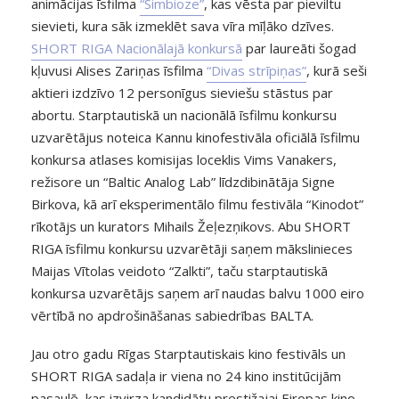
animācijas īsfilma
“Simbioze”
, kas vēsta par pieviltu
sievieti, kura sāk izmeklēt sava vīra mīļāko dzīves.
SHORT RIGA Nacionālajā konkursā
par laureāti šogad
kļuvusi Alises Zariņas īsfilma
“Divas strīpiņas”
, kurā seši
aktieri izdzīvo 12 personīgus sieviešu stāstus par
abortu. Starptautiskā un nacionālā īsfilmu konkursu
uzvarētājus noteica Kannu kinofestivāla oficiālā īsfilmu
konkursa atlases komisijas loceklis Vims Vanakers,
režisore un “Baltic Analog Lab” līdzdibinātāja Signe
Birkova, kā arī eksperimentālo filmu festivāla “Kinodot”
rīkotājs un kurators Mihails Žeļezņikovs. Abu SHORT
RIGA īsfilmu konkursu uzvarētāji saņem mākslinieces
Maijas Vītolas veidoto “Zalkti”, taču starptautiskā
konkursa uzvarētājs saņem arī naudas balvu 1000 eiro
vērtībā no apdrošināšanas sabiedrības BALTA.
Jau otro gadu Rīgas Starptautiskais kino festivāls un
SHORT RIGA sadaļa ir viena no 24 kino institūcijām
pasaulē, kas izvirza kandidātu prestižajai Eiropas kino