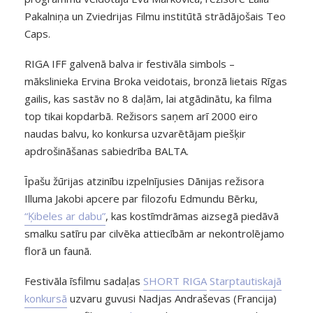
Pakalniņa un Zviedrijas Filmu institūtā strādājošais Teo
Caps.
RIGA IFF galvenā balva ir festivāla simbols –
mākslinieka Ervina Broka veidotais, bronzā lietais Rīgas
gailis, kas sastāv no 8 daļām, lai atgādinātu, ka filma
top tikai kopdarbā. Režisors saņem arī 2000 eiro
naudas balvu, ko konkursa uzvarētājam piešķir
apdrošināšanas sabiedrība BALTA.
Īpašu žūrijas atzinību izpelnījusies Dānijas režisora
Illuma Jakobi apcere par filozofu Edmundu Bērku,
“Ķibeles ar dabu”
, kas kostīmdrāmas aizsegā piedāvā
smalku satīru par cilvēka attiecībām ar nekontrolējamo
florā un faunā.
Festivāla īsfilmu sadaļas
SHORT RIGA
Starptautiskajā
konkursā
uzvaru guvusi Nadjas Andraševas (Francija)