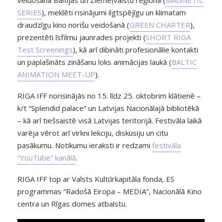
SERIES
), meklēti risinājumi ilgtspējīgu un klimatam
draudzīgu kino norišu veidošanā (
GREEN CHARTER
),
prezentēti īsfilmu jaunrades projekti (
SHORT RIGA
Test Screenings
), kā arī dibināti profesionālie kontakti
un paplašināts zināšanu loks animācijas laukā (
BALTIC
ANIMATION MEET-UP
).
RIGA IFF norisinājās no 15. līdz 25. oktobrim klātienē –
k/t “Splendid palace” un Latvijas Nacionālajā bibliotēkā
– kā arī tiešsaistē visā Latvijas teritorijā. Festivāla laikā
varēja vērot arī virkni lekciju, diskusiju un citu
pasākumu. Notikumu ieraksti ir redzami
festivāla
“YouTube” kanālā
.
RIGA IFF top ar Valsts Kultūrkapitāla fonda, ES
programmas “Radošā Eiropa – MEDIA”, Nacionālā Kino
centra un Rīgas domes atbalstu.