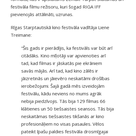
festivāla filmu režisoru, kuri šogad RIGA IFF
pievienojās attālināti, uzrunas.
Rīgas Starptautiskā kino festivāla vadītāja Liene
Treimane:
“Šis gads ir pierādījis, ka festivāls var būt arī
citādāks. Kino mīļotāji var apvienoties arī
tad, kad filmas ir jāskatās pie ekrāniem
savās mājās. Arī tad, kad kino zālēs ir
jāizretinās un jāievēro neskaitāmi drošības
ierobežojumi. Šajā gadā mēs izveidojām
festivālu, kādu neviens no mums agrāk
nebija piedzīvojis. Tās bija 129 filmas 66
klātienes un 50 tiešsaistes seansos. Tās bija
neskaitāmas tiešsaistes tikšanās ar kino
profesionāļiem no visas pasaules. Vēlos
pateikt īpašu paldies festivāla drosmīgajai