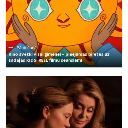
Pārdošanā
Kino svētki visai ģimenei – pieejamas biļetes uz
sadaļas KIDS' REEL filmu seansiem!